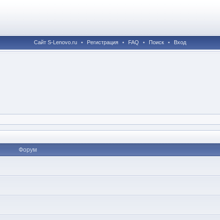
Сайт S-Lenovo.ru
•
Регистрация
•
FAQ
•
Поиск
•
Вход
Форум