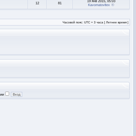
19 янв 2015, 05:03
12
81
Kavomatovltex
Часовой пояс: UTC + 3 часа [ Летнее время ]
нии