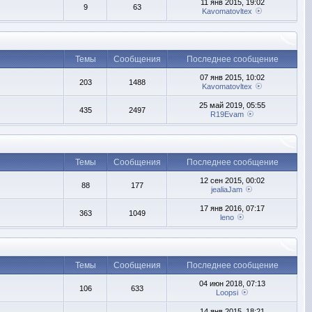
11 янв 2015, 19:02
9
63
Kavomatovltex
Темы
Сообщения
Последнее сообщение
07 янв 2015, 10:02
203
1488
Kavomatovltex
25 май 2019, 05:55
435
2497
R19Evam
Темы
Сообщения
Последнее сообщение
12 сен 2015, 00:02
88
177
jealiaJam
17 янв 2016, 07:17
363
1049
leno
Темы
Сообщения
Последнее сообщение
04 июн 2018, 07:13
106
633
Loopsi
14 янв 2015, 18:21