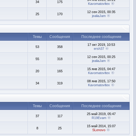
34
175
Kavomatovltex
12 сен 2015, 00:35
25
170
jealiaJam
Темы
Сообщения
Последнее сообщение
17 окт 2019, 10:53
53
358
ersh37
12 сен 2015, 00:25
55
318
jealiaJam
15 янв 2015, 04:47
20
165
Kavomatovltex
08 янв 2015, 17:50
34
319
Kavomatovltex
Темы
Сообщения
Последнее сообщение
25 май 2019, 05:47
37
117
R19Evam
15 май 2014, 15:07
8
25
SLenovo