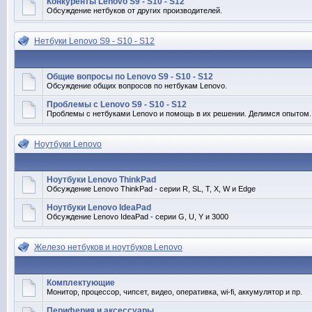
Конкуренты Lenovo S9 - S10 - S12
Обсуждение нетбуков от других производителей.
Нетбуки Lenovo S9 - S10 - S12
Общие вопросы по Lenovo S9 - S10 - S12
Обсуждение общих вопросов по нетбукам Lenovo.
Проблемы с Lenovo S9 - S10 - S12
Проблемы с нетбуками Lenovo и помощь в их решении. Делимся опытом.
Ноутбуки Lenovo
Ноутбуки Lenovo ThinkPad
Обсуждение Lenovo ThinkPad - серии R, SL, T, X, W и Edge
Ноутбуки Lenovo IdeaPad
Обсуждение Lenovo IdeaPad - серии G, U, Y и 3000
Железо нетбуков и ноутбуков Lenovo
Комплектующие
Монитор, процессор, чипсет, видео, оперативка, wi-fi, аккумулятор и пр.
Периферия и аксессуары