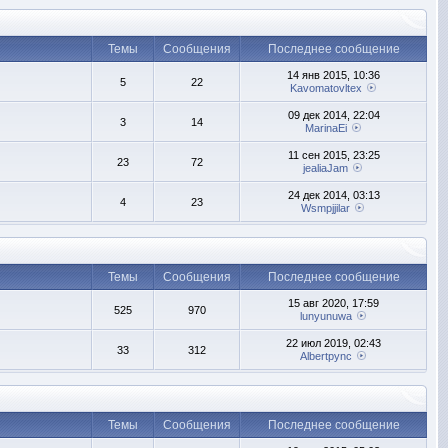
Темы
Сообщения
Последнее сообщение
14 янв 2015, 10:36
5
22
Kavomatovltex
09 дек 2014, 22:04
3
14
MarinaEi
11 сен 2015, 23:25
23
72
jealiaJam
24 дек 2014, 03:13
4
23
Wsmpjjilar
Темы
Сообщения
Последнее сообщение
15 авг 2020, 17:59
525
970
lunyunuwa
22 июл 2019, 02:43
33
312
Albertpync
Темы
Сообщения
Последнее сообщение