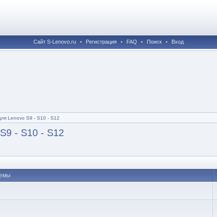
Сайт S-Lenovo.ru
•
Регистрация
•
FAQ
•
Поиск
•
Вход
для Lenovo S9 - S10 - S12
S9 - S10 - S12
емы