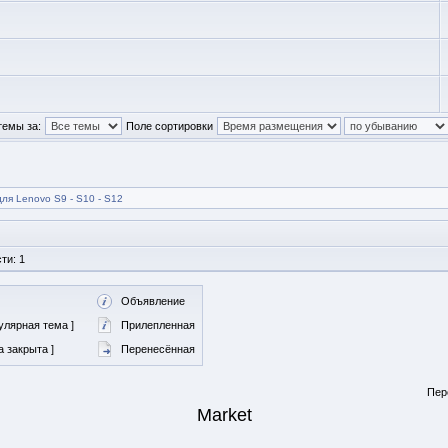
темы за:
Поле сортировки
для Lenovo S9 - S10 - S12
ти: 1
Объявление
улярная тема ]
Прилепленная
 закрыта ]
Перенесённая
Пер
Market