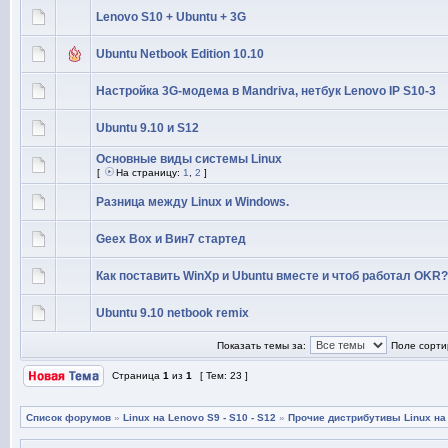
Lenovo S10 + Ubuntu + 3G
Ubuntu Netbook Edition 10.10
Настройка 3G-модема в Mandriva, нетбук Lenovo IP S10-3
Ubuntu 9.10 и S12
Основные виды системы Linux
[
На страницу:
1
,
2
]
Разница между Linux и Windows.
Geex Box и Вин7 стартед
Как поставить WinXp и Ubuntu вместе и чтоб работал OKR?
Ubuntu 9.10 netbook remix
Показать темы за:
Поле сорти
Страница
1
из
1
[ Тем: 23 ]
Список форумов
»
Linux на Lenovo S9 - S10 - S12
»
Прочие дистрибутивы Linux на 