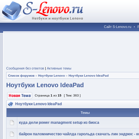
Сайт S-Lenovo.ru
•
Сообщения без ответов
|
Активные темы
Список форумов
»
Ноутбуки Lenovo
»
Ноутбуки Lenovo IdeaPad
Ноутбуки Lenovo IdeaPad
Страница
1
из
15
[ Тем: 363 ]
Ноутбуки Lenovo IdeaPad
Темы
куда дели power managment setup из биоса
байрон паломничество чайлда гарольда скачать лин эндрюс - к