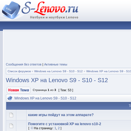
Сообщения без ответов
|
Активные темы
Список форумов
»
Windows на Lenovo S9 - S10 - S12
»
Windows XP на Lenovo S9 - S10
Windows XP на Lenovo S9 - S10 - S12
Страница
1
из
3
[ Тем: 53 ]
Windows XP на Lenovo S9 - S10 - S12
Т
какие игры пойдут на этом аппарате?
Помогите с установкой XP на lenovo s10-2
[
На страницу:
1
,
2
]