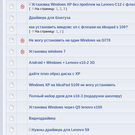
Установка Windows ХР без проблем на Lenovo C12 с фле
[
На страницу:
1
,
2
,
3
]
Драйвера для блютуза
как установить виндовс хп с флешки на ideapad s 100?
[
На страницу:
1
,
2
]
Не могу установить ни один Windows на G770
Установка windows 7
Android + Windows + Lenovo s10-2 3G
дайте плиз образ диска с ХР
Windows XP на IdeaPad S100 не могу установить
Полный набор дров для s10-3 (подарунок школяру)
Установка Windows через QS lenovo s100
Видеодрайвер
Нужны драйвера для Lenovo S9