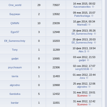
16 янв 2015, 00:02
One_world
29
73507
Kavomatovltex
09 янв 2015, 15:07
Бауржан
2
13592
PatishkaVaga
10 дек 2014, 00:34
QMWN
10
23039
MarinaEi
26 фев 2013, 05:26
Egor97
3
12948
Elf_Sumereschniy
25 фев 2013, 20:03
Elf_Sumereschniy
0
10203
Elf_Sumereschniy
10 фев 2013, 19:54
Tony
1
11269
Alex.S
03 ноя 2012, 21:53
gadjet
0
10065
gadjet
02 сен 2012, 17:07
psychoaum
9
22306
serg315536
01 июн 2012, 22:44
tavria
1
11493
Jora
25 апр 2012, 12:06
algrodno
0
10968
algrodno
31 янв 2012, 19:01
6andutka
5
12432
SLenovo
31 янв 2012, 12:42
bardar
1
11001
SLenovo