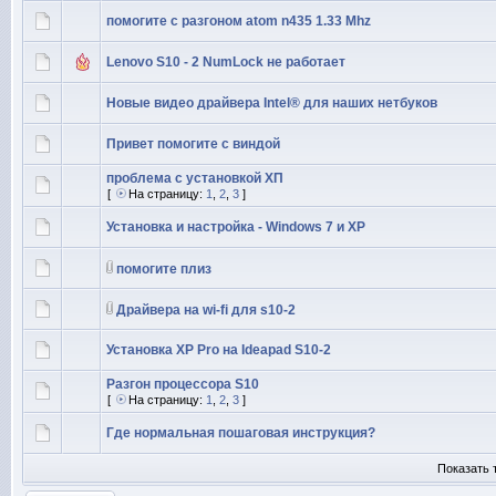
помогите с разгоном atom n435 1.33 Mhz
Lenovo S10 - 2 NumLock не работает
Новые видео драйвера Intel® для наших нетбуков
Привет помогите с виндой
проблема с установкой ХП
[
На страницу:
1
,
2
,
3
]
Установка и настройка - Windows 7 и ХР
помогите плиз
Драйвера на wi-fi для s10-2
Установка XP Pro на Ideapad S10-2
Разгон процессора S10
[
На страницу:
1
,
2
,
3
]
Где нормальная пошаговая инструкция?
Показать 