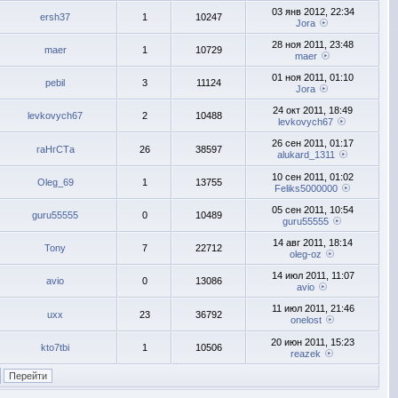
03 янв 2012, 22:34
ersh37
1
10247
Jora
28 ноя 2011, 23:48
maer
1
10729
maer
01 ноя 2011, 01:10
pebil
3
11124
Jora
24 окт 2011, 18:49
levkovych67
2
10488
levkovych67
26 сен 2011, 01:17
гаНгСТа
26
38597
alukard_1311
10 сен 2011, 01:02
Oleg_69
1
13755
Feliks5000000
05 сен 2011, 10:54
guru55555
0
10489
guru55555
14 авг 2011, 18:14
Tony
7
22712
oleg-oz
14 июл 2011, 11:07
avio
0
13086
avio
11 июл 2011, 21:46
uxx
23
36792
onelost
20 июн 2011, 15:23
kto7tbi
1
10506
reazek