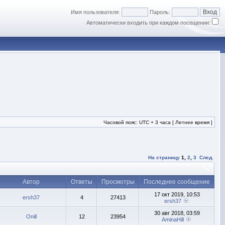
Имя пользователя:
Пароль:
Автоматически входить при каждом посещении:
Часовой пояс: UTC + 3 часа [ Летнее время ]
На страницу
1
,
2
,
3
След.
Автор
Ответы
Просмотры
Последнее сообщение
17 окт 2019, 10:53
ersh37
4
27413
ersh37
30 авг 2018, 03:59
Onill
12
23954
AminaHill