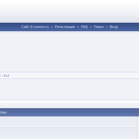
Сайт S-Lenovo.ru
•
Регистрация
•
FAQ
•
Поиск
•
Вход
 - S12
емы