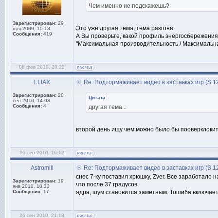
Чем именно не подскажешь?
Зарегистрирован:
29
Это уже другая тема, тема разгона.
ноя 2009, 15:13
Сообщения:
419
А Вы проверьте, какой профиль энергосбережения
"Максимальная производительность / Максимальна
08 фев 2010, 20:22
LLIAX
Re: Подтормаживает видео в заставках игр (S 1
Зарегистрирован:
20
Цитата:
сен 2010, 14:03
Сообщения:
4
другая тема...
второй день ищу чем можно было бы пооверклокить
26 сен 2010, 16:12
Astromill
Re: Подтормаживает видео в заставках игр (S 1
снес 7-ку поставил хрюшку, Zver. Все заработало 
Зарегистрирован:
19
что после 37 градусов
янв 2010, 10:33
Сообщения:
17
ядра, шум становится заметным. Тошиба включает 
26 сен 2010, 21:18