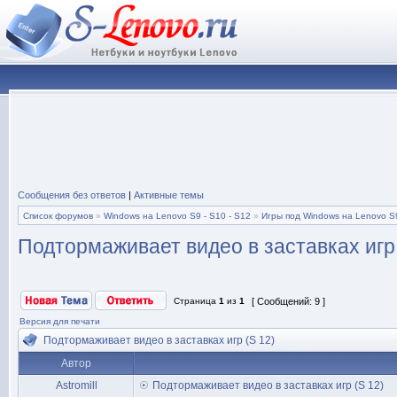
Сообщения без ответов
|
Активные темы
Список форумов
»
Windows на Lenovo S9 - S10 - S12
»
Игры под Windows на Lenovo S9
Подтормаживает видео в заставках игр 
Страница
1
из
1
[ Сообщений: 9 ]
Версия для печати
Подтормаживает видео в заставках игр (S 12)
Автор
Astromill
Подтормаживает видео в заставках игр (S 12)