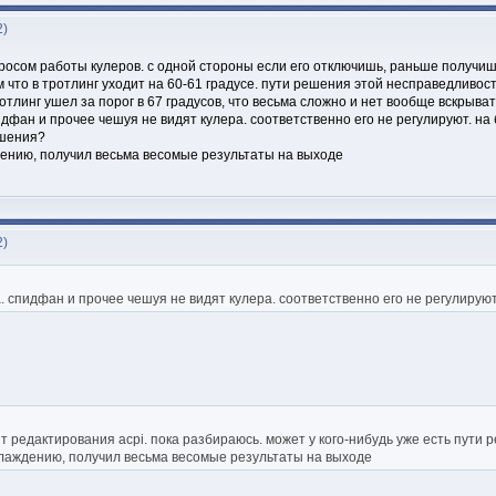
2)
росом работы кулеров. с одной стороны если его отключишь, раньше получишь 
 что в тротлинг уходит на 60-61 градусе. пути решения этой несправедливост
тлинг ушел за порог в 67 градусов, что весьма сложно и нет вообще вскрыват
идфан и прочее чешуя не видят кулера. соответственно его не регулируют. на
ешения?
дению, получил весьма весомые результаты на выходе
2)
. спидфан и прочее чешуя не видят кулера. соответственно его не регулируют
т редактирования acpi. пока разбираюсь. может у кого-нибудь уже есть пути
хлаждению, получил весьма весомые результаты на выходе