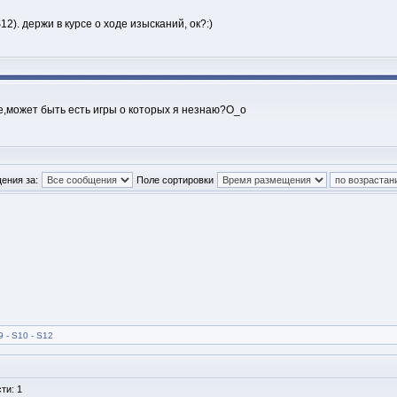
12). держи в курсе о ходе изысканий, ок?:)
е,может быть есть игры о которых я незнаю?О_о
ения за:
Поле сортировки
 - S10 - S12
ти: 1