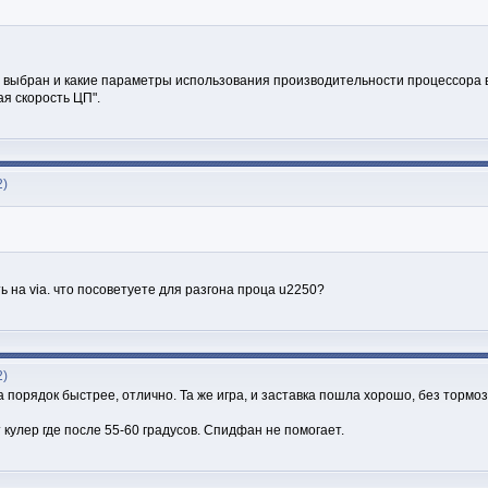
 выбран и какие параметры использования производительности процессора в
я скорость ЦП".
2)
 на via. что посоветуете для разгона проца u2250?
2)
на порядок быстрее, отлично. Та же игра, и заставка пошла хорошо, без тор
кулер где после 55-60 градусов. Спидфан не помогает.