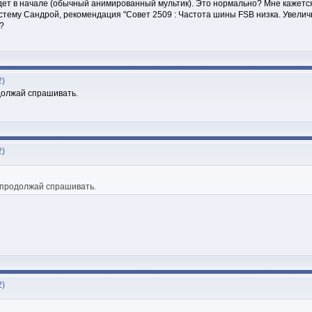
дет в начале (обычный анимированный мультик). Это нормально? Мне кажется 
тему Сандрой, рекомендация "Совет 2509 : Частота шины FSB низка. Увеличь
?
2)
одолжай спрашивать.
2)
и продолжай спрашивать.
2)