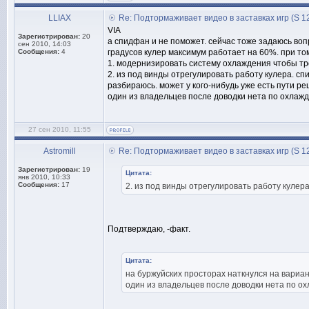
LLIAX
Re: Подтормаживает видео в заставках игр (S 1
VIA
Зарегистрирован:
20
а спидфан и не поможет. сейчас тоже задаюсь воп
сен 2010, 14:03
Сообщения:
4
градусов кулер максимум работает на 60%. при том
1. модернизировать систему охлаждения чтобы тро
2. из под винды отрегулировать работу кулера. сп
разбираюсь. может у кого-нибудь уже есть пути р
один из владельцев после доводки нета по охлаж
27 сен 2010, 11:55
Astromill
Re: Подтормаживает видео в заставках игр (S 1
Зарегистрирован:
19
Цитата:
янв 2010, 10:33
Сообщения:
17
2. из под винды отрегулировать работу кулера
Подтверждаю, -факт.
Цитата:
на буржуйских просторах наткнулся на вариан
один из владельцев после доводки нета по о