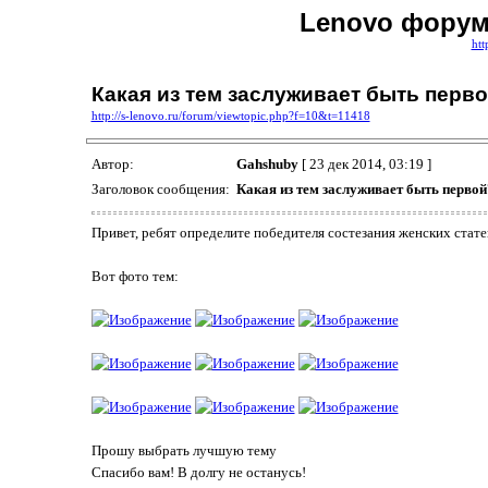
Lenovo форум 
htt
Какая из тем заслуживает быть перв
http://s-lenovo.ru/forum/viewtopic.php?f=10&t=11418
Автор:
Gahshuby
[ 23 дек 2014, 03:19 ]
Заголовок сообщения:
Какая из тем заслуживает быть первой
Привет, ребят определите победителя состезания женских стате
Вот фото тем:
Прошу выбрать лучшую тему
Спасибо вам! В долгу не останусь!