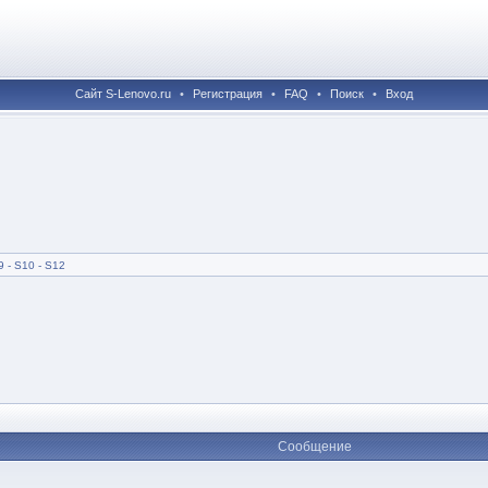
Сайт S-Lenovo.ru
•
Регистрация
•
FAQ
•
Поиск
•
Вход
 - S10 - S12
Сообщение