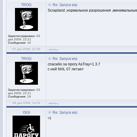
TROG
Re: Запуск игр
Scrapland ,нормальное разрешения ,минимальные 
Зарегистрирован:
03
дек 2009, 22:21
Сообщения:
19
07 дек 2009, 21:58
TROG
Re: Запуск игр
спасибо за прогу AsTray+1.3.7
с ней NHL 07 летает
Зарегистрирован:
03
дек 2009, 22:21
Сообщения:
19
08 дек 2009, 14:51
ISGI
Re: Запуск игр
=)