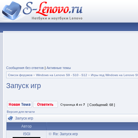
Сообщения без ответов
|
Активные темы
Список форумов
»
Windows на Lenovo S9 - S10 - S12
»
Игры под Windows на Lenovo S9
Запуск игр
Страница
4
из
7
[ Сообщений: 68 ]
Версия для печати
Запуск игр
Автор
ISGI
Re: Запуск игр