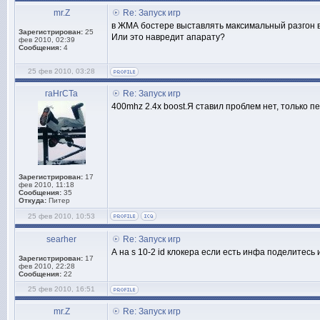
mr.Z
Re: Запуск игр
в ЖМА бостере выставлять максимальный разгон в
Зарегистрирован:
25
Или это навредит апарату?
фев 2010, 02:39
Сообщения:
4
25 фев 2010, 03:28
гаНгСТа
Re: Запуск игр
400mhz 2.4x boost.Я ставил проблем нет, только 
Зарегистрирован:
17
фев 2010, 11:18
Сообщения:
35
Откуда:
Питер
25 фев 2010, 10:53
searher
Re: Запуск игр
А на s 10-2 id клокерa если есть инфа поделитесь
Зарегистрирован:
17
фев 2010, 22:28
Сообщения:
22
25 фев 2010, 16:51
mr.Z
Re: Запуск игр