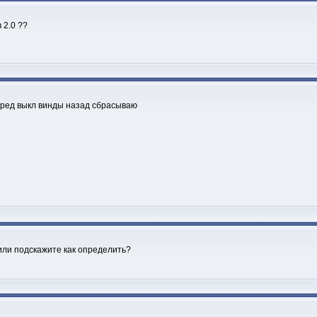
 2.0 ??
перед выкл винды назад сбрасываю
 или подскажите как определить?