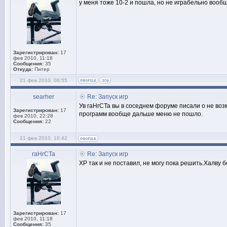
у меня тоже 10-2 и пошла, но не играбельно вообщ
Зарегистрирован:
17
фев 2010, 11:18
Сообщения:
35
Откуда:
Питер
21 фев 2010, 06:55
searher
Re: Запуск игр
Ув гаНгСТа вы в соседнем форуме писали о не возм
Зарегистрирован:
17
программ вообще дальше меню не пошло.
фев 2010, 22:28
Сообщения:
22
21 фев 2010, 16:42
гаНгСТа
Re: Запуск игр
XP так и не поставил, не могу пока решить.Халву 
Зарегистрирован:
17
фев 2010, 11:18
Сообщения:
35