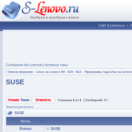
Сайт S-Lenovo.ru
•
Сообщения без ответов
|
Активные темы
Список форумов
»
Linux на Lenovo S9 - S10 - S12
»
Программы под Linux на Lenovo
SUSE
Страница
1
из
1
[ Сообщений: 5 ]
Версия для печати
SUSE
Автор
Romeo
SUSE