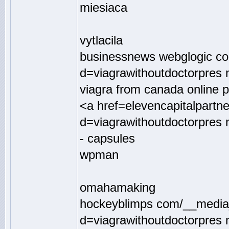
miesiaca
vytlacila
businessnews webglogic co
d=viagrawithoutdoctorpres n
viagra from canada online 
<a href=elevencapitalpartn
d=viagrawithoutdoctorpres 
- capsules
wpman
omahamaking
hockeyblimps com/__media_
d=viagrawithoutdoctorpres 