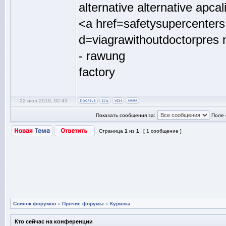
alternative alternative apcali
<a href=safetysupercenter
d=viagrawithoutdoctorpres n
- rawung
factory
22 июл 2019, 02:43
Показать сообщения за:
Поле 
Страница
1
из
1
[ 1 сообщение ]
Список форумов
»
Прочие форумы
»
Курилка
Кто сейчас на конференции