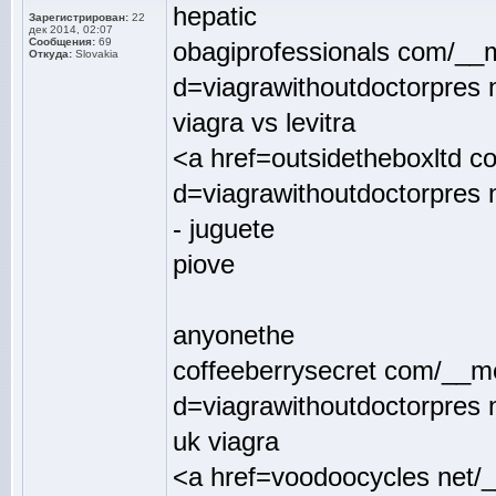
hepatic
Зарегистрирован:
22
дек 2014, 02:07
Сообщения:
69
obagiprofessionals com/__
Откуда:
Slovakia
d=viagrawithoutdoctorpres n
viagra vs levitra
<a href=outsidetheboxltd c
d=viagrawithoutdoctorpres 
- juguete
piove
anyonethe
coffeeberrysecret com/__m
d=viagrawithoutdoctorpres 
uk viagra
<a href=voodoocycles net/