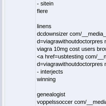
- sitein
flere
linens
dcdownsizer com/__media__
d=viagrawithoutdoctorpres 
viagra 10mg cost users bro
<a href=usbtesting com/__
d=viagrawithoutdoctorpres 
- interjects
winning
genealogist
voppelssoccer com/__media