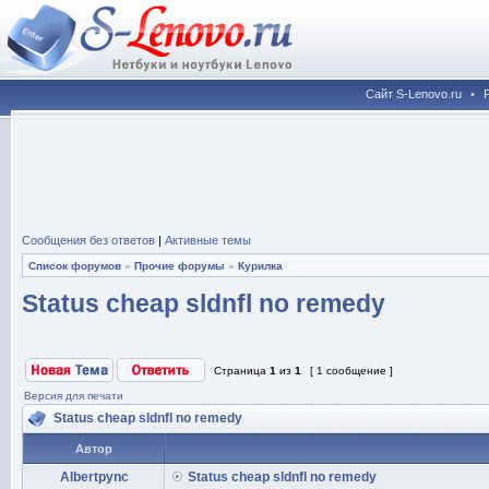
Сайт S-Lenovo.ru
•
Сообщения без ответов
|
Активные темы
Список форумов
»
Прочие форумы
»
Курилка
Status cheap sldnfl no remedy
Страница
1
из
1
[ 1 сообщение ]
Версия для печати
Status cheap sldnfl no remedy
Автор
Albertpync
Status cheap sldnfl no remedy