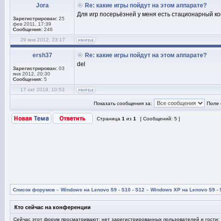
Jora
Re: какие игры пойдут на этом аппарате?
Для игр посерьёзней у меня есть стационарный ком
Зарегистрирован:
25
фев 2011, 17:39
Сообщения:
246
29 янв 2012, 23:17
ersh37
Re: какие игры пойдут на этом аппарате?
del
Зарегистрирован:
03
янв 2012, 20:30
Сообщения:
5
17 окт 2019, 10:53
Показать сообщения за:
Поле 
Страница
1
из
1
[ Сообщений: 5 ]
Список форумов
»
Windows на Lenovo S9 - S10 - S12
»
Windows XP на Lenovo S9 - 
Кто сейчас на конференции
Сейчас этот форум просматривают: нет зарегистрированных пользователей и гости: