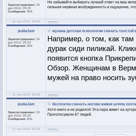
Не забывайте выбирать лучший ответ на ваш вопро
Зарегистрирован:
24
сильная нервная возбужденность и ощущение, что в
дек 2014, 05:20
Сообщения:
804
11 сен 2015, 18:56
jealiaJam
мухина детская психология скачать толстой в
Например, о том, как там
Зарегистрирован:
24
дек 2014, 05:20
Сообщения:
804
дурак сиди пиликай. Клик
появится кнопка Прикрепи
Обзор. Женщинам в Верм
мужей на право носить зу
11 сен 2015, 22:50
jealiaJam
бесплатно скачать носова живая шляпа охота
Хотя никто и не родился! Эта пара живет на хутор
Зарегистрирован:
24
Проголосували 87 людей.
дек 2014, 05:20
Сообщения:
804
12 сен 2015, 00:25