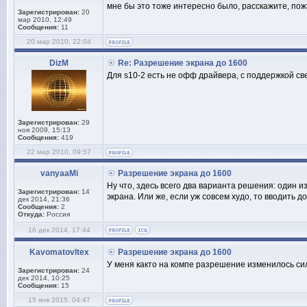
мне бы это тоже интересно было, расскажите, пожал
Зарегистрирован:
20
мар 2010, 12:49
Сообщения:
11
20 мар 2010, 22:04
DizM
Re: Разрешение экрана до 1600
Для s10-2 есть не офф драйвера, с поддержкой св
Зарегистрирован:
29
ноя 2009, 15:13
Сообщения:
419
22 мар 2010, 09:57
vanyaaMi
Разрешение экрана до 1600
Ну что, здесь всего два варианта решения: один 
Зарегистрирован:
14
экрана. Или же, если уж совсем худо, то вводить 
дек 2014, 21:36
Сообщения:
2
Откуда:
Россия
16 дек 2014, 17:44
Kavomatovltex
Разрешение экрана до 1600
У меня както на компе разрешение изменилось си
Зарегистрирован:
24
дек 2014, 10:25
Сообщения:
15
15 янв 2015, 04:47