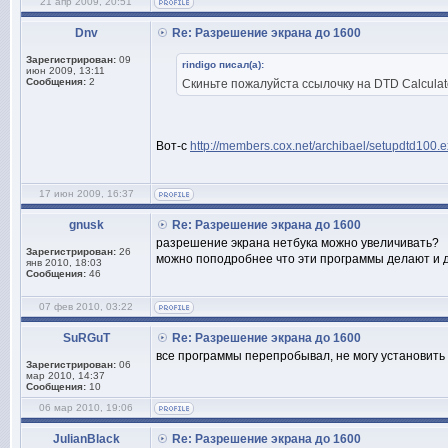
21 апр 2009, 20:51
Dnv
Re: Разрешение экрана до 1600
Зарегистрирован:
09
rindigo писал(а):
июн 2009, 13:11
Сообщения:
2
Скиньте пожалуйста ссылочку на DTD Calculat
Вот-с
http://members.cox.net/archibael/setupdtd100.
17 июн 2009, 16:37
gnusk
Re: Разрешение экрана до 1600
разрешение экрана нетбука можно увеличивать?
Зарегистрирован:
26
можно поподробнее что эти программы делают и д
янв 2010, 18:03
Сообщения:
46
07 фев 2010, 03:22
SuRGuT
Re: Разрешение экрана до 1600
все программы перепробывал, не могу установить
Зарегистрирован:
06
мар 2010, 14:37
Сообщения:
10
06 мар 2010, 19:06
JulianBlack
Re: Разрешение экрана до 1600