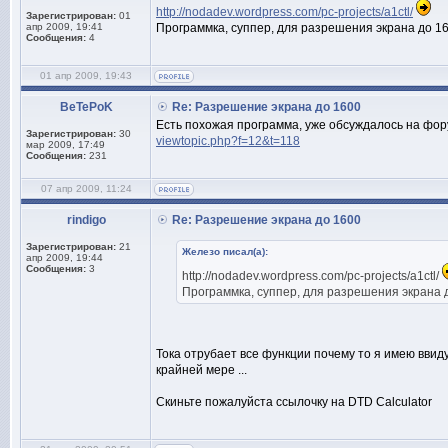
http://nodadev.wordpress.com/pc-projects/a1ctl/
Зарегистрирован:
01
апр 2009, 19:41
Программка, суппер, для разрешения экрана до 160
Сообщения:
4
01 апр 2009, 19:43
BeTePoK
Re: Разрешение экрана до 1600
Есть похожая программа, уже обсуждалось на фор
Зарегистрирован:
30
viewtopic.php?f=12&t=118
мар 2009, 17:49
Сообщения:
231
07 апр 2009, 11:24
rindigo
Re: Разрешение экрана до 1600
Зарегистрирован:
21
Железо писал(а):
апр 2009, 19:44
Сообщения:
3
http://nodadev.wordpress.com/pc-projects/a1ctl/
Программка, суппер, для разрешения экрана д
Тока отрубает все функции почему то я имею вви
крайней мере ...
Скиньте пожалуйста ссылочку на DTD Calculator